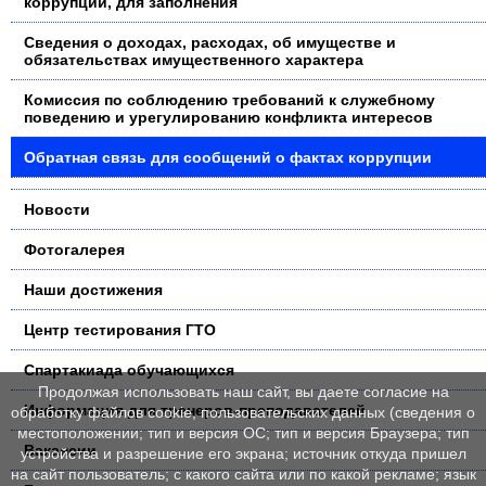
коррупции, для заполнения
Сведения о доходах, расходах, об имуществе и
обязательствах имущественного характера
Комиссия по соблюдению требований к служебному
поведению и урегулированию конфликта интересов
Обратная связь для сообщений о фактах коррупции
Новости
Фотогалерея
Наши достижения
Центр тестирования ГТО
Спартакиада обучающихся
Продолжая использовать наш сайт, вы даете согласие на
Информация для тренеров-преподавателей
обработку файлов cookie, пользовательских данных (сведения о
местоположении; тип и версия ОС; тип и версия Браузера; тип
Вакансии
устройства и разрешение его экрана; источник откуда пришел
на сайт пользователь; с какого сайта или по какой рекламе; язык