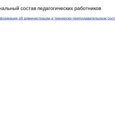
альный состав педагогических работников
формация об администрации и тренерско-преподавательском сост