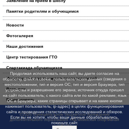
Заявление на прием в школу
Памятки родителям и обучющимся
Новости
Фотогалерея
Наши достижения
Центр тестирования ГТО
Спартакиада обучающихся
Продолжая использовать наш сайт, вы даете согласие на
Информация для тренеров-преподавателей
обработку файлов cookie, пользовательских данных (сведения о
местоположении; тип и версия ОС; тип и версия Браузера; тип
Вакансии
устройства и разрешение его экрана; источник откуда пришел
на сайт пользователь; с какого сайта или по какой рекламе; язык
Безопасность
ОС и Браузера; какие страницы открывает и на какие кнопки
нажимает пользователь; ip-адрес) в целях функционирования
сайта и проведения статистических исследований и обзоров.
©2026 Муниципальное бюджетное учреждение
Если вы не хотите, чтобы ваши данные обрабатывались,
дополнительного образования «Калининская спортивная
покиньте сайт.
школа»