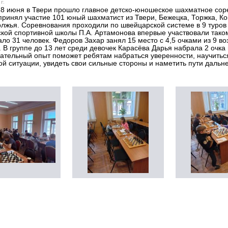
г.
28 июня в Твери прошло главное детско-юношеское шахматное соре
принял участие 101 юный шахматист из Твери, Бежецка, Торжка, Кон
лжья. Соревнования проходили по швейцарской системе в 9 туров 
кой спортивной школы П.А. Артамонова впервые участвовали таком
ало 31 человек. Федоров Захар занял 15 место с 4,5 очками из 9 
. В группе до 13 лет среди девочек Карасёва Дарья набрала 2 очка 
ательный опыт поможет ребятам набраться уверенности, научитьс
ой ситуации, увидеть свои сильные стороны и наметить пути дальн