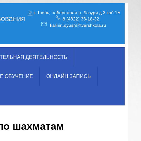
г. Тверь, набережная р. Лазури д.3 каб.1Б
зования
8 (4822) 33-18-32
kalinin.dyush@tvershkola.ru
ТЕЛЬНАЯ ДЕЯТЕЛЬНОСТЬ
Е ОБУЧЕНИЕ
ОНЛАЙН ЗАПИСЬ
 по шахматам